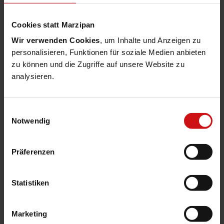
=> Lösungen
Cookies statt Marzipan
MACH ProForms GmbH (seit 05/2025 MACH
Wir verwenden Cookies
, um Inhalte und Anzeigen zu
GmbH)
personalisieren, Funktionen für soziale Medien anbieten
Bahnhofstraße 10
zu können und die Zugriffe auf unsere Website zu
76137 Karlsruhe
analysieren.
=> Lösungen
Einwilligungsauswahl
Notwendig
Präferenzen
Statistiken
Erweiterte Geltung
Dieses Impressum gilt auch für die Social
Marketing