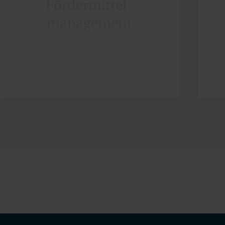
management
MEHR ERFAHREN