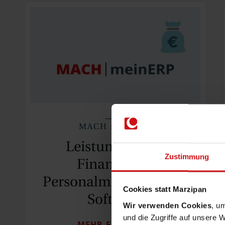
MACH meinERP
Leistungsstarke
Zustimmung
Finanz- und
Personalmanagement-
Cookies statt Marzipan
Software
Wir verwenden Cookies
, u
und die Zugriffe auf unsere 
MEHR ERFAHREN