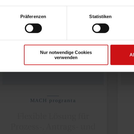
Präferenzen
Statistiken
Nur notwendige Cookies
A
verwenden
MACH progranta
Flexible Lösung für
Prozess-, Antrags- und
Fördermittel­