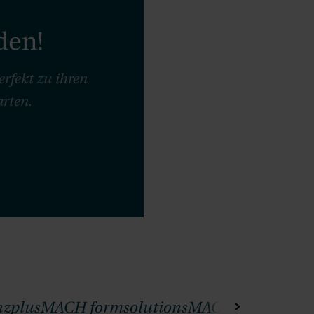
den!
rfekt zu ihren
arten.
zplus
MACH formsolutions
MACH progranta