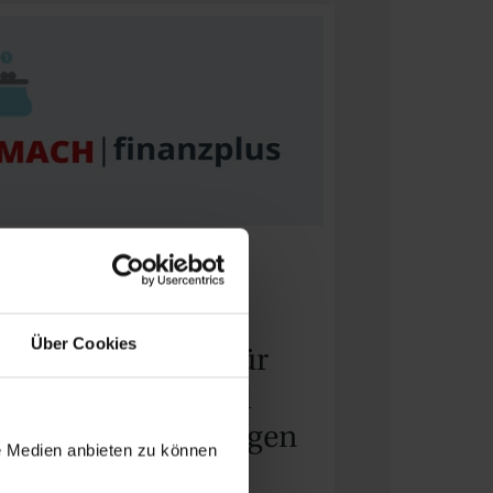
MACH finanzplus
Passgenaue
Über Cookies
Finanzsoftware für
Kommunen und
leinere Einrichtungen
le Medien anbieten zu können
MEHR ERFAHREN