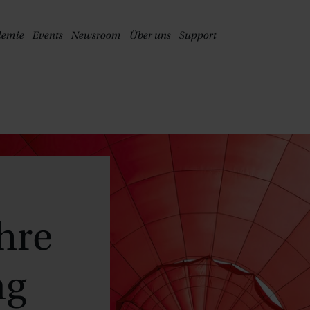
PRINGE ZUM HAUPTINHALT
demie
Events
Newsroom
Über uns
Support
Ihre
ng