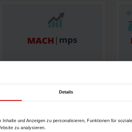
MACH mps
Maßgeschneiderte
Details
kommunale
Fachverfahren und
Finanzlösungen
k
m Inhalte und Anzeigen zu personalisieren, Funktionen für sozia
Website zu analysieren.
MEHR ERFAHREN