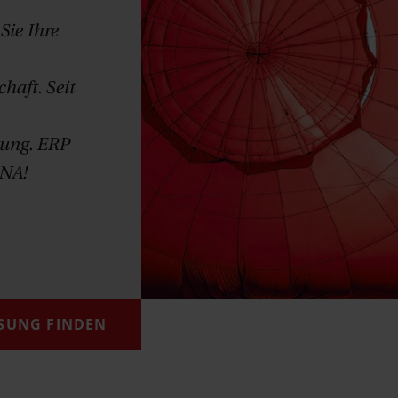
Sie Ihre
haft. Seit
tung. ERP
DNA!
SUNG FINDEN