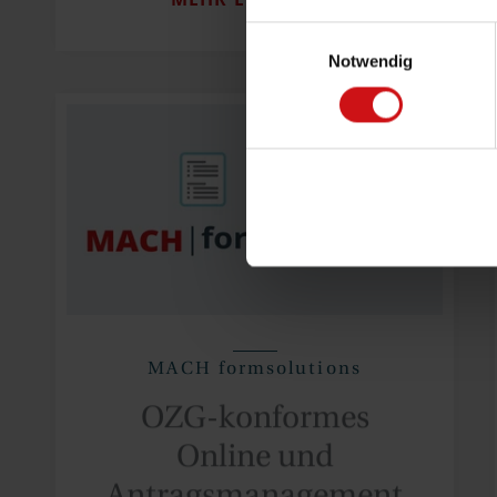
Einwilligungsauswahl
Notwendig
MACH formsolutions
OZG-konformes
Online und
Antragsmanagement