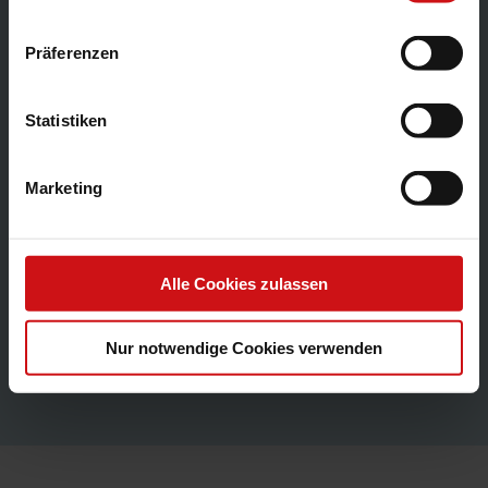
konkreten Hinweis zur
Korrektur
.
Präferenzen
2. Kontextbezogene Fehlermeldungen
Statistiken
und Warnungen
Je nach Einrichtung und Regelwerk
Marketing
unterscheidet MACH smartCompliance
zwischen
Fehlern
und
Warnungen
- zum
Beispiel bei Buchungen in ein
Alle Cookies zulassen
vorangegangenes Geschäftsjahr - und
unterstützt so eine sichere und
Nur notwendige Cookies verwenden
nachvollziehbare Bearbeitung.