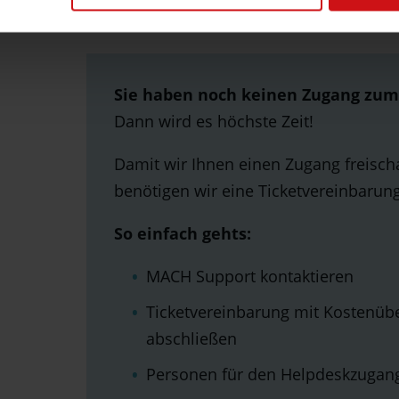
finden.
Sie haben noch keinen Zugang zum
Dann wird es höchste Zeit!
Damit wir Ihnen einen Zugang freisch
benötigen wir eine Ticketvereinbarung
So einfach gehts:
MACH Support kontaktieren
Ticketvereinbarung mit Kostenü
abschließen
Personen für den Helpdeskzuga