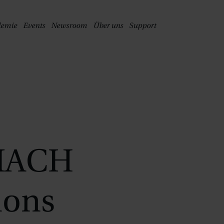
PRINGE ZUM HAUPTINHALT
demie
Events
Newsroom
Über uns
Support
MACH
ions