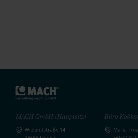
MACH GmbH (Hauptsitz)
Büro Koblen
Wielandstraße 14
Maria Tros
23558 Lübeck
56070 Kob