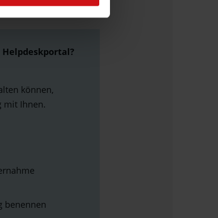
 Helpdeskportal?
alten können,
 mit Ihnen.
bernahme
ng benennen