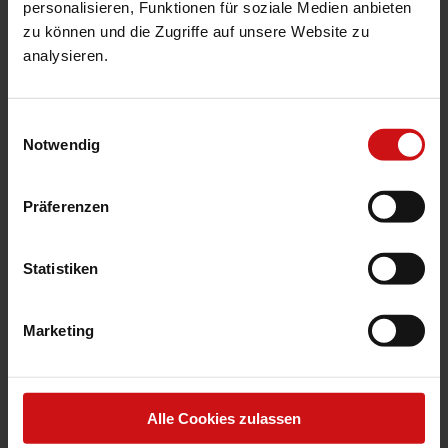
personalisieren, Funktionen für soziale Medien anbieten
zu können und die Zugriffe auf unsere Website zu
SERVICE-INFO
analysieren.
HERUNTERLADEN
Einwilligungsauswahl
Notwendig
Einfach und direkt
Präferenzen
Damit Sie im laufenden Betrieb stets sicher
sein können, dass alle Anwendungen zu Ihrer
Statistiken
Zufriedenheit laufen und auftretende
Störungen zeitnah behoben werden, bieten
Marketing
wir Ihnen Unterstützung nach Maß.
Unser Basis-Support beinhaltet die
Aufnahme, Analyse und Bearbeitung von
Alle Cookies zulassen