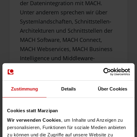
der Datenintegration mit MACH.
Unter anderem sprechen wir über
Systemlandschaften, Schnittstellen-
Architekturen und Schnittstellen der
MACH Software, MACH Connect,
MACH Webservices, MACH Business
Intelligence und Middleware-
Systeme.
INFOBLATT STARTER
Zustimmung
Details
Über Cookies
WORKSHOP DI BASICS
Cookies statt Marzipan
Wir verwenden Cookies
, um Inhalte und Anzeigen zu
personalisieren, Funktionen für soziale Medien anbieten
zu können und die Zugriffe auf unsere Website zu