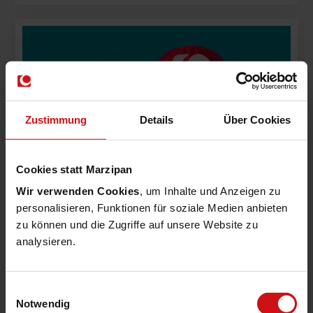
Zustimmung
Details
Über Cookies
Cookies statt Marzipan
Wir verwenden Cookies
, um Inhalte und Anzeigen zu
personalisieren, Funktionen für soziale Medien anbieten
zu können und die Zugriffe auf unsere Website zu
analysieren.
#DIGITALE SOUVERÄNITÄT
#INSIDEMACH
28.04.26
#MACH GRUPPE
Einwilligungsauswahl
MACH GmbH übernimmt SMS
Notwendig