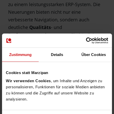
zu einem leistungsstarken ERP-System. Die
Neuerungen bieten nicht nur eine
verbesserte Navigation, sondern auch
deutliche
Qualitäts
- und
Performancesteigerungen
. Ein kürzlich
durchgeführter Barrierefreiheitstest
bestätigte die umfassend gute Zugänglichkeit
Zustimmung
Details
Über Cookies
von MACH meinERP.
Cookies statt Marzipan
Wir verwenden Cookies
, um Inhalte und Anzeigen zu
personalisieren, Funktionen für soziale Medien anbieten
MACH BI: Die Zukunft des Reportings
zu können und die Zugriffe auf unsere Website zu
analysieren.
Die Hochschule nutzt
MACH Business
Intelligence
, um ihre anspruchsvollen