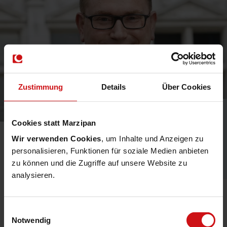
Zustimmung
Details
Über Cookies
Jan Lindenau
Cookies statt Marzipan
Bürgermeister der Hansestadt
Wir verwenden Cookies
, um Inhalte und Anzeigen zu
personalisieren, Funktionen für soziale Medien anbieten
Lübeck
zu können und die Zugriffe auf unsere Website zu
analysieren.
Einwilligungsauswahl
Notwendig
Automatisierung und Künstliche Intelligenz