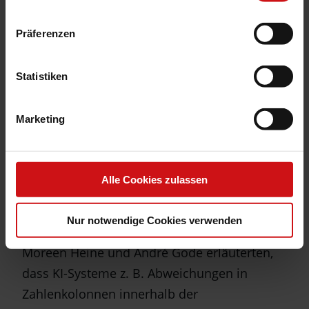
sollen Verwaltungen entlasten
Präferenzen
Zu den inhaltlichen Schwerpunkten des Joint
Innovation Labs zählten in den letzten 4
Statistiken
Jahren vor allem die Themen Künstliche
Intelligenz und Automatisierung von
Marketing
Aufgaben in Verwaltungen. In verschiedenen
Projekten erarbeiteten interdisziplinäre
Teams u. a. Grundlagenwissen für
Alle Cookies zulassen
Verwaltungen im Bereich Künstlicher
Intelligenz und verprobten mögliche
Nur notwendige Cookies verwenden
Einsatzgebiete im Verwaltungskontext.
Moreen Heine und André Gode erläuterten,
dass KI-Systeme z. B. Abweichungen in
Zahlenkolonnen innerhalb der