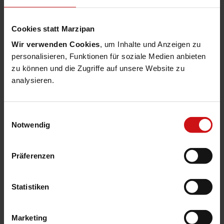
heben, braucht es verlässliche Partner und
herausragende Softwareprodukte. Ich blicke
Cookies statt Marzipan
mit Spannung und Vorfreude auf meine
Wir verwenden Cookies
, um Inhalte und Anzeigen zu
neuen Aufgaben als Vorstandsvorsitzender
personalisieren, Funktionen für soziale Medien anbieten
der MACH AG. In diesem dynamischen
zu können und die Zugriffe auf unsere Website zu
Marktumfeld ist es mein Ziel, neue
analysieren.
Kundenbeziehungen und Partnerschaften
aufzubauen und zu vertiefen, um schließlich
Einwilligungsauswahl
gemeinsam
Digitalisierungsprojekte
Notwendig
erfolgreich umzusetzen“, so der neue MACH
Vorstandsvorsitzende.
Präferenzen
Statistiken
„Ich blicke mit Spannung und Vorfreude
auf meine neuen Aufgaben als
Marketing