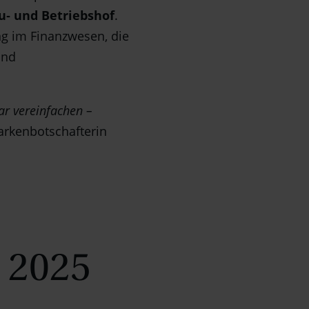
u‑ und Betriebshof
.
g im Finanzwesen, die
und
ar vereinfachen –
arkenbotschafterin
 2025