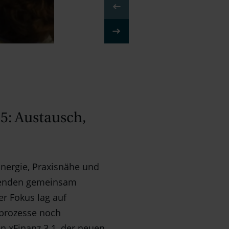
5: Austausch,
 Energie, Praxisnähe und
hmenden gemeinsam
er Fokus lag auf
sprozesse noch
n xFinanz 3.1, der neuen