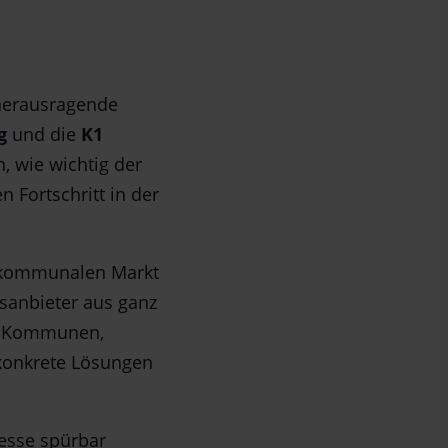
 herausragende
rg
und die
K1
n, wie wichtig der
 Fortschritt in der
en kommunalen Markt
gsanbieter aus ganz
en Kommunen,
 konkrete Lösungen
esse spürbar