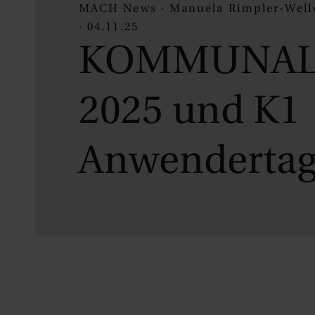
MACH News · Manuela Rimpler-Well
· 04.11.25
KOMMUNAL
2025 und K1
Anwenderta