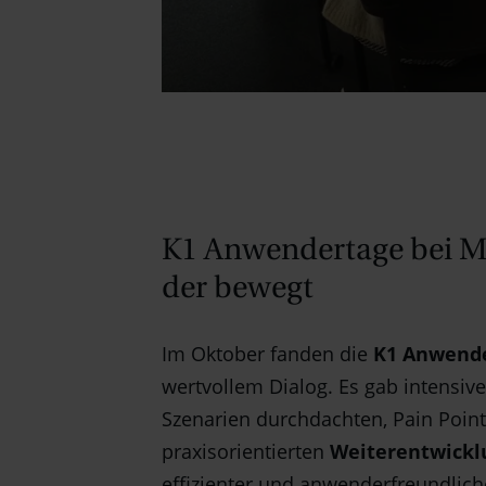
K1 Anwendertage bei MA
der bewegt
Im Oktober fanden die
K1 Anwende
wertvollem Dialog. Es gab intens
Szenarien durchdachten, Pain Points
praxisorientierten
Weiterentwickl
effizienter und anwenderfreundlich