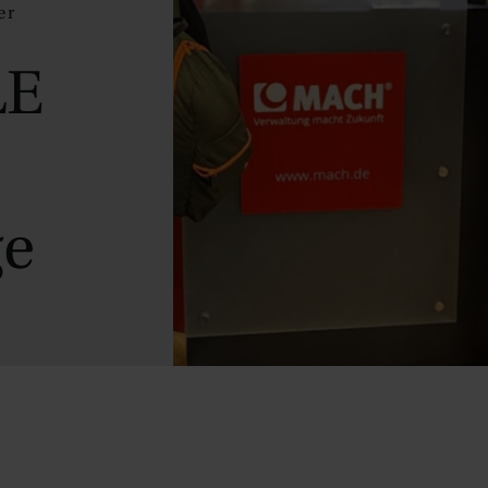
er
E
ge