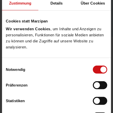
MACH für das Consulting, das
Zustimmung
Details
Über Cookies
Projektmanagement und die
Systemimplementierung
Cookies statt Marzipan
verantwortlich.
Wir verwenden Cookies
, um Inhalte und Anzeigen zu
personalisieren, Funktionen für soziale Medien anbieten
zu können und die Zugriffe auf unsere Website zu
analysieren.
FINANZ+ und MACH ERP. Passende
Einwilligungsauswahl
Ergänzung.
Notwendig
Die
Kernlösung von DATA-PLAN ist die
modulare Finanzmanagement-Software
Präferenzen
FINANZ+
, die mit ihren Funktionalitäten die
MACH ERP-Lösung gerade für Kommunen,
Statistiken
angrenzende Einrichtungen sowie sonstige