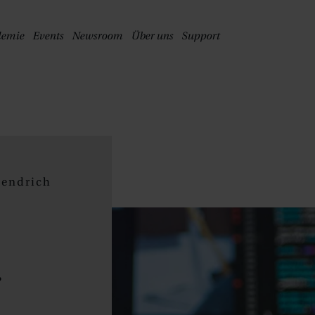
PRINGE ZUM HAUPTINHALT
demie
Events
Newsroom
Über uns
Support
Bendrich
r