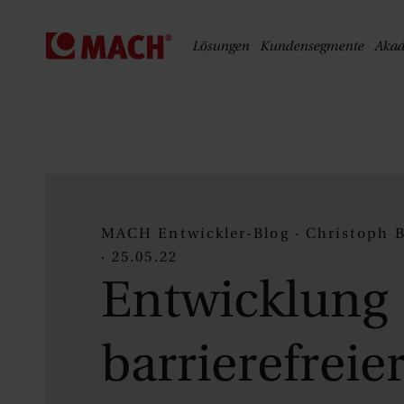
S
Lösungen
Kundensegmente
Aka
MACH Entwickler-Blog · Christoph 
· 25.05.22
Ent­wick­lung
barriere­freie