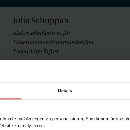
Julia Schuppan
Stabsstellenleiterin für
Unternehmenskommunikation,
Lebenshilfe Erfurt
Details
ickler:innen
m Inhalte und Anzeigen zu personalisieren, Funktionen für sozia
phasen einer Software stellt
Barrierefreiheit
einen n
Website zu analysieren.