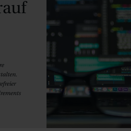
rauf
re
talten.
efreier
irements