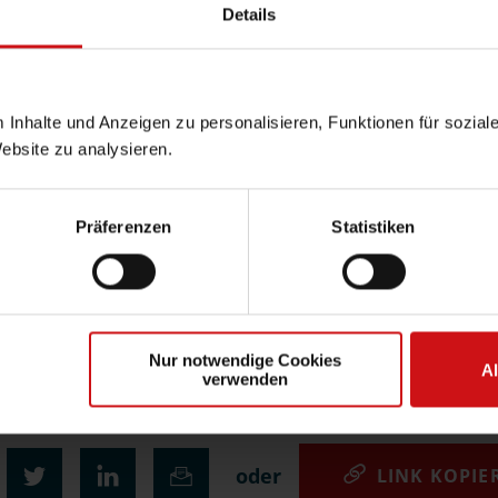
Unternehmense
Details
m Inhalte und Anzeigen zu personalisieren, Funktionen für sozia
Website zu analysieren.
Präferenzen
Statistiken
agen Sie’s weiter
Nur notwendige Cookies
A
Einfach klicken und teilen.
verwenden
oder
LINK KOPIE