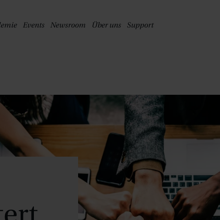
PRINGE ZUM HAUPTINHALT
demie
Events
Newsroom
Über uns
Support
ert