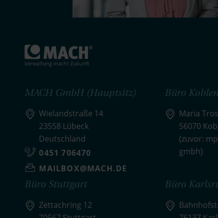
MACH GmbH (Hauptsitz)
Büro Koblen
Wielandstraße 14
Maria Tros
23558 Lübeck
56070 Kob
Deutschland
(zuvor: mp
gmbh)
0451 706470
MAILBOX@MACH.DE
Büro Stuttgart
Büro Karlsr
Zettachring 12
Bahnhofstr
70567 Stuttgart
76137 Kar