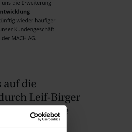
 uns die Erweiterung
ntwicklung
künftig wieder häufiger
o unser Kundengeschäft
er der MACH AG.
 auf die
durch Leif-Birger
ffen uns neue
sere