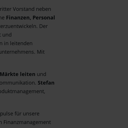
ritter Vorstand neben
che
Finanzen, Personal
erzuentwickeln. Der
t und
 in leitenden
gsunternehmens. Mit
 Märkte leiten
und
 Kommunikation.
Stefan
roduktmanagement,
pulse für unsere
men Finanzmanagement