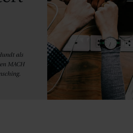
Hundt als
igen MACH
nsching.