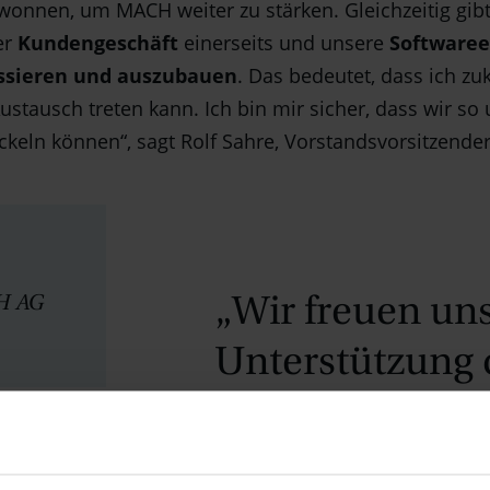
nnen, um MACH weiter zu stärken. Gleichzeitig gibt
er
Kundengeschäft
einerseits und unsere
Softwaree
ussieren und auszubauen
. Das bedeutet, dass ich zu
ustausch treten kann. Ich bin mir sicher, dass wir s
ckeln können“, sagt Rolf Sahre, Vorstandsvorsitzend
„Wir freuen uns
H AG
Unterstützung 
Hundt und erho
Impulse für un