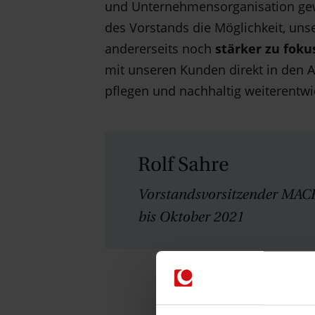
und Unternehmensorganisation gewo
des Vorstands die Möglichkeit, uns
andererseits noch
stärker zu fok
mit unseren Kunden direkt in den A
pflegen und nachhaltig weiterentwi
Rolf Sahre
Vorstandsvorsitzender MAC
bis Oktober 2021