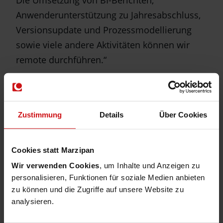
Die Umsetzung von BI-Berichten,
Anwenderunterstützung zu Jahresabschluss,
Versionsupdate und Prozessmodellierung
sowie viele andere Aktivitäten können wir
remote durchführen.“
Zustimmung
Details
Über Cookies
Markus Koenemann-Schultze,
Abteilungsleiter Interne Revision bei der
Cookies statt Marzipan
Ärzteversorgung Niedersachsen
sieht
Wir verwenden Cookies
, um Inhalte und Anzeigen zu
positiv auf das Erreichte zurück:
personalisieren, Funktionen für soziale Medien anbieten
zu können und die Zugriffe auf unsere Website zu
„So wie auch viele andere passen wir uns der
analysieren.
aktuellen Lage an, indem wir unser
Prozessmanagement-Projekt mit der MACH