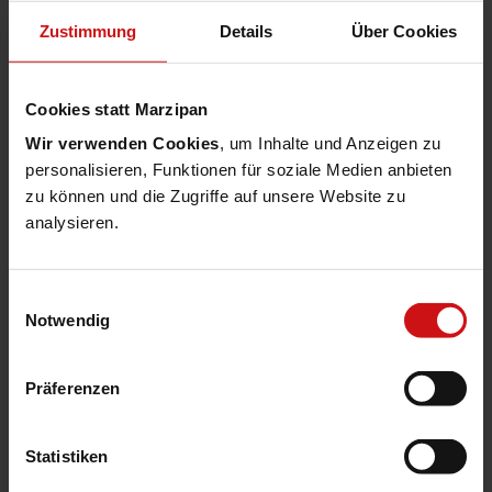
Zustimmung
Details
Über Cookies
#AUTOMATISIERUNG
09.02.24
#KÜNSTLICHE INTELLIGENZ
Cookies statt Marzipan
Baro­meter digitale Verwal­tung:
Wir verwenden Cookies
, um Inhalte und Anzeigen zu
Hand­lungs­emp­feh­lungen für die
personalisieren, Funktionen für soziale Medien anbieten
zu können und die Zugriffe auf unsere Website zu
Zukunft der ÖV
analysieren.
Die Studie "Barometer Digitale
Verwaltung" gibt Einblicke in die
Einwilligungsauswahl
Notwendig
Sichtweise der
Verwaltungsmitarbeiter:innen zu Themen
Präferenzen
wie Digitalisierung, Cloud und KI. Die
Ergebnisse unterstreichen den Bedarf
Statistiken
nach gut ausgebildeten und motivierten