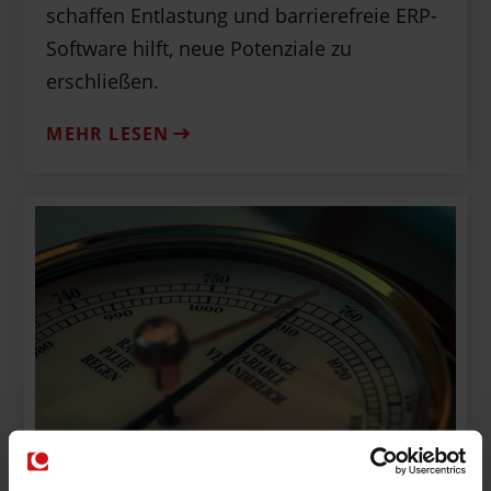
schaffen Entlastung und barrierefreie ERP-
Software hilft, neue Potenziale zu
erschließen.
MEHR LESEN